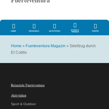





ESSEN &
HOME
REISEZIELE
AKTIVITÄTEN
FUERTE
TRINKEN
Home
»
Fuerteventura Magazin
»
Streifzug durch
El Cotillo
Reiseziele Fuerteventura
Aktivitäten
Sport & Outdoor