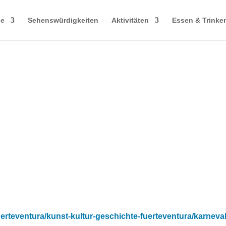
le
Sehenswürdigkeiten
Aktivitäten
Essen & Trinke
Kunst, Kultur & Geschichte
Fuerteventura
fuerteventura/kunst-kultur-geschichte-fuerteventura/karneva