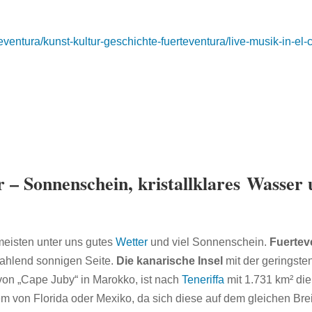
teventura/kunst-kultur-geschichte-fuerteventura/live-musik-in-el-co
ür – Sonnenschein,
kristallklares Wasser 
 meisten unter uns gutes
Wetter
und viel Sonnenschein.
Fuertev
rahlend sonnigen Seite.
Die kanarische Insel
mit der geringste
 von „Cape Juby“ in Marokko, ist nach
Teneriffa
mit 1.731 km² die
m von Florida oder Mexiko, da sich diese auf dem gleichen Bre