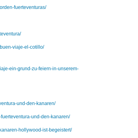
norden-fuerteventuras/
teventura/
buen-viaje-el-cotillo/
viaje-ein-grund-zu-feiern-in-unserem-
teventura-und-den-kanaren/
f-fuerteventura-und-den-kanaren/
-kanaren-hollywood-ist-begeistert/