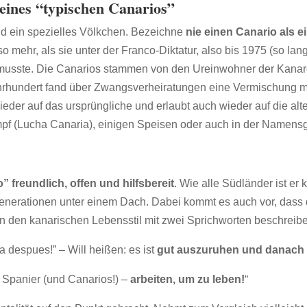
eines “typischen Canarios”
d ein spezielles Völkchen. Bezeichne
nie einen Canario als e
 mehr, als sie unter der Franco-Diktatur, also bis 1975 (so lang
 musste. Die Canarios stammen von den Ureinwohner der Kanar
rhundert fand über Zwangsverheiratungen eine Vermischung mit 
eder auf das ursprüngliche und erlaubt auch wieder auf die alt
pf (Lucha Canaria), einigen Speisen oder auch in der Namens
” freundlich, offen und hilfsbereit
. Wie alle Südländer ist er 
ei Generationen unter einem Dach. Dabei kommt es auch vor, da
n den kanarischen Lebensstil mit zwei Sprichworten beschreib
 despues!” – Will heißen: es ist
gut auszuruhen und danach 
 Spanier (und Canarios!) –
arbeiten, um zu leben!
“