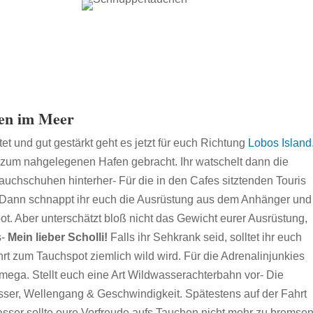
hen im Meer
tet und gut gestärkt geht es jetzt für euch Richtung
Lobos Island
zum nahgelegenen Hafen gebracht. Ihr watschelt dann die
chschuhen hinterher- Für die in den Cafes sitztenden Touris
er! Dann schnappt ihr euch die Ausrüstung aus dem Anhänger und
ot. Aber unterschätzt bloß nicht das Gewicht eurer Ausrüstung,
s-
Mein lieber Scholli!
Falls ihr Sehkrank seid, solltet ihr euch
rt zum Tauchspot ziemlich wild wird. Für die Adrenalinjunkies
s mega. Stellt euch eine Art Wildwasserachterbahn vor- Die
sser, Wellengang & Geschwindigkeit. Spätestens auf der Fahrt
 Wasser sollte eure Vorfreude aufs Tauchen nicht mehr zu bremse