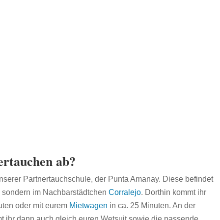
ertauchen ab?
unserer Partnertauchschule, der Punta Amanay. Diese befindet
llo, sondern im Nachbarstädtchen
Corralejo
. Dorthin kommt ihr
uten oder mit eurem
Mietwagen
in ca. 25 Minuten. An der
ihr dann auch gleich euren Wetsuit sowie die passende