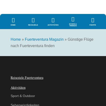





ESSEN &
HOME
REISEZIELE
AKTIVITÄTEN
FUERTE
TRINKEN
Home
»
Fuerteventura Magazin
»
Günstige Flüge
nach Fuerteventura finden
Reiseziele Fuerteventura
Aktivitäten
Sport & Outdoor
Sehenwürdigkeiten