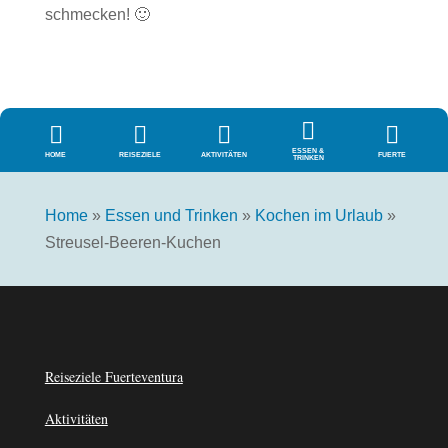
schmecken! 🙂





ESSEN &
HOME
REISEZIELE
AKTIVITÄTEN
FUERTE
TRINKEN
Home
»
Essen und Trinken
»
Kochen im Urlaub
»
Streusel-Beeren-Kuchen
Reiseziele Fuerteventura
Aktivitäten