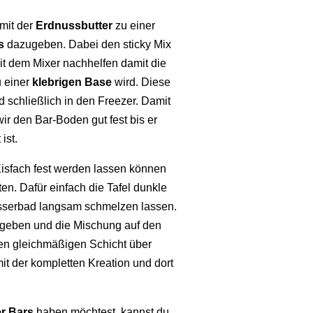
mit der
Erdnussbutter
zu einer
s
dazugeben. Dabei den sticky Mix
t dem Mixer nachhelfen damit die
u einer
klebrigen Base
wird. Diese
d schließlich in den
Freezer
. Damit
ir den Bar-Boden gut fest bis er
ist.
isfach fest werden lassen können
en. Dafür einfach die Tafel dunkle
sserbad langsam schmelzen lassen.
eben und die Mischung auf den
en gleichmäßigen Schicht über
mit der kompletten Kreation und dort
r Bars
haben möchtest, kannst du