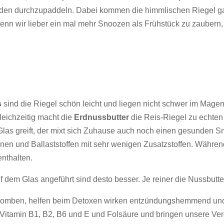
tunden durchzupaddeln. Dabei kommen die himmlischen Riegel g
wenn wir lieber ein mal mehr Snoozen als Frühstück zu zaubern
s
sind die Riegel schön leicht und liegen nicht schwer im Mage
leichzeitig macht die
Erdnussbutter
die Reis-Riegel zu echten
 Glas greift, der mixt sich Zuhause auch noch einen gesunden S
einen und Ballaststoffen mit sehr wenigen Zusatzstoffen. Währ
nthalten.
 dem Glas angeführt sind desto besser. Je reiner die Nussbutte
ffbomben, helfen beim Detoxen wirken entzündungshemmend und 
 Vitamin B1, B2, B6 und E und Folsäure und bringen unsere V