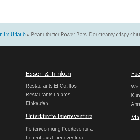
n im Urlaub
»
Peanutbutter Power Bars! Der creamy crispy chr
Fue
Essen & Trinken
Restaurants El Cotillos
Wet
Restaurants Lajares
Kun
Einkaufen
Anr
Unterkünfte Fuerteventura
Ma
Ferienwohnung Fuerteventura
Ferienhaus Fuerteventura