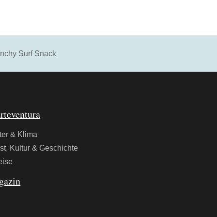
unchy Surf Snack
rteventura
ter & Klima
st, Kultur & Geschichte
eise
gazin