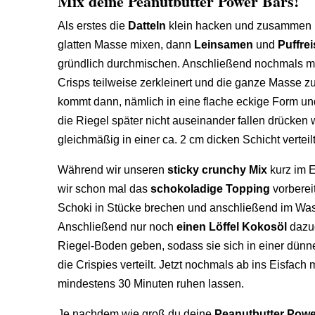
Mix deine Peanutbutter Power Bars!
Als erstes die
Datteln
klein hacken und zusammen 
glatten Masse mixen, dann
Leinsamen
und
Puffrei
gründlich durchmischen. Anschließend nochmals mi
Crisps teilweise zerkleinert und die ganze Masse z
kommt dann, nämlich in eine flache eckige Form un
die Riegel später nicht auseinander fallen drücken w
gleichmäßig in einer ca. 2 cm dicken Schicht verteilt 
Während wir unseren
sticky
crunchy
Mix
kurz im E
wir schon mal das
schokoladige Topping
vorbereit
Schoki in Stücke brechen und anschließend im Wa
Anschließend nur noch
einen Löffel Kokosöl
dazug
Riegel-Boden geben, sodass sie sich in einer dünn
die
Crispies
verteilt. Jetzt nochmals ab ins Eisfach 
mindestens 30 Minuten ruhen lassen.
Je nachdem wie groß du deine
Peanutbutter
Powe