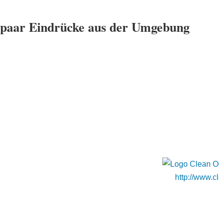
n paar Eindrücke aus der Umgebung
ón
The Clean
http://www.c
ON …
Erfahre hier mehr über das Pr
nachhalt