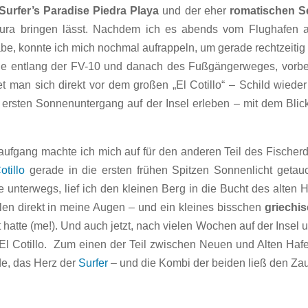
Surfer’s Paradise Piedra Playa
und der eher
romatischen Sei
tura bringen lässt. Nachdem ich es abends vom Flughafen a
be, konnte ich mich nochmal aufrappeln, um gerade rechtzeitig
ade entlang der FV-10 und danach des Fußgängerweges, vorbe
det man sich direkt vor dem großen „El Cotillo“ – Schild wied
r ersten Sonnenuntergang auf der Insel erleben – mit dem Blic
gang machte ich mich auf für den anderen Teil des Fischer
otillo
gerade in die ersten frühen Spitzen Sonnenlicht getauc
 unterwegs, lief ich den kleinen Berg in die Bucht des alten 
hlen direkt in meine Augen – und ein kleines bisschen
griechis
atte (me!). Und auch jetzt, nach vielen Wochen auf der Insel u
El Cotillo. Zum einen der Teil zwischen Neuen und Alten Hafe
e, das Herz der
Surfer
– und die Kombi der beiden ließ den Zau