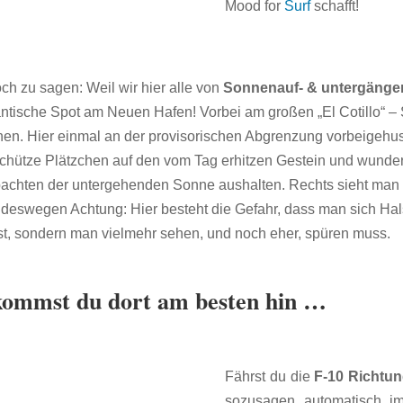
Mood for
Surf
schafft!
och zu sagen: Weil wir hier alle von
Sonnenauf- & untergänge
antische Spot am Neuen Hafen! Vorbei am großen „El Cotillo“ –
n. Hier einmal an der provisorischen Abgrenzung vorbeigehus
eschütze Plätzchen auf den vom Tag erhitzen Gestein und wund
bachten der untergehenden Sonne aushalten. Rechts sieht man 
deswegen Achtung: Hier besteht die Gefahr, dass man sich Hals 
st, sondern man vielmehr sehen, und noch eher, spüren muss.
 kommst du dort am besten hin …
Fährst du die
F-10 Richtu
sozusagen automatisch im 