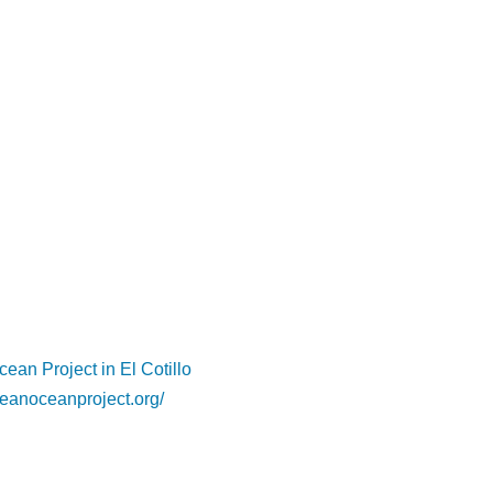
 Ocean Project
leanoceanproject.org/
ojekt und Aktionen, und stöbere in deren
igen Online Shop!